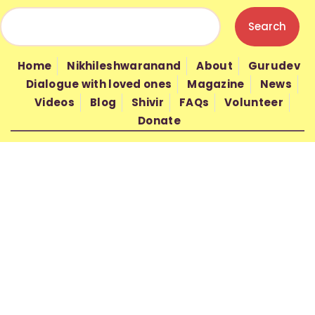
HOME
NIKHILESHWARANAND
Home
Nikhileshwaranand
About
Gurudev
ABOUT
Dialogue with loved ones
Magazine
News
GURUDEV
Videos
Blog
Shivir
FAQs
Volunteer
Donate
WISDOM
SHIVIR
FAQS
VOLUNTEER
DONATE