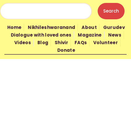
HOME
NIKHILESHWARANAND
Home
Nikhileshwaranand
About
Gurudev
ABOUT
Dialogue with loved ones
Magazine
News
GURUDEV
Videos
Blog
Shivir
FAQs
Volunteer
Donate
WISDOM
SHIVIR
FAQS
VOLUNTEER
DONATE