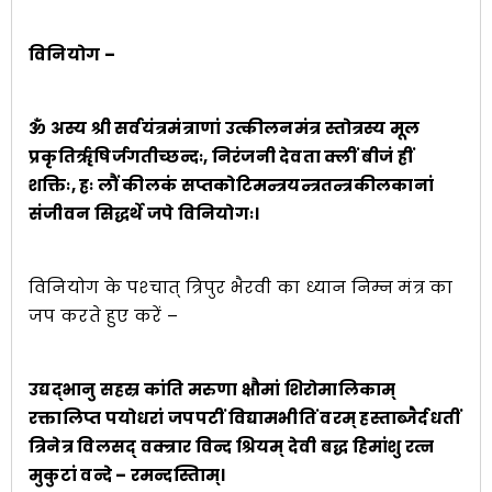
विनियोग –
ॐ अस्य श्री सर्वयंत्रमंत्राणां उत्कीलनमंत्र स्तोत्रस्य मूल
प्रकृतिर्ॠषिर्जगतीच्छन्दः, निरंजनी देवता क्लीं बीजं ह्रीं
शक्तिः, ह्रः लौं कीलकं सप्तकोटिमन्त्रयन्त्रतन्त्रकी
लकानां
संजीवन सिद्धर्थे जपे विनियोगः।
विनियोग के पश्‍चात् त्रिपुर भैरवी का ध्यान निम्न मंत्र का
जप करते हुए करें –
उद्यद्भानु सहस्र कांति मरुणा क्षौमां शिरोमालिकाम्
रक्तालिप्त पयोधरां जपपटीं विद्यामभीतिं वरम् हस्ताब्जैर्दधतीं
त्रिनेत्र विलसद् वक्त्रार विन्द श्रियम् देवी बद्ध हिमांशु रत्न
मुकुटां वन्दे – रमन्दस्तिाम्।