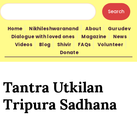
Home
Nikhileshwaranand
About
Gurudev
HOME
Dialogue with loved ones
Magazine
News
Videos
Blog
Shivir
FAQs
Volunteer
Donate
NIKHILESHWARANAND
Tantra Utkilan
ABOUT
Tripura Sadhana
GURUDEV
WISDOM