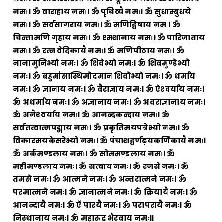
नमः। ॐ वाराहाय नमः। ॐ पृथिव्यै नमः। ॐ सुधाम्बुधये
नमः। ॐ सर्वसागराय नमः। ॐ मणिद्विषाय नमः। ॐ
चिन्तामणि गृहाय नमः। ॐ श्मशानाय नमः। ॐ पारिजाताय
नमः। ॐ रत्न वेदिकायै नमः। ॐ मणिपीठाय नमः। ॐ
नानामुनिभ्यो नमः। ॐ शिवेभ्यो नमः। ॐ शिवमुण्डेभ्यो
नमः। ॐ बहुमांसास्थिमोदमान शिवोभ्यो नमः। ॐ धर्माय
नमः। ॐ ज्ञानाय नमः। ॐ वैराज्ञाय नमः। ॐ ऐश्‍वर्याय नमः।
ॐ अधर्माय नमः। ॐ अज्ञानाय नमः। ॐ अवराज्ञानाय नमः।
ॐ अनैश्‍वर्याय नमः। ॐ आनन्दकन्दाय नमः। ॐ
सर्वतत्वात्मपद्माय नमः। ॐ प्रकृतिमयपत्रेभ्यो नमः। ॐ
विकारमयकेसरेभ्यो नमः। ॐ पंचाशद्वर्णढ़यकर्णिकायै नमः।
ॐ अर्कमण्डलाय नमः। ॐ सोममण्डलाय नमः। ॐ
महीमण्डलाय नमः। ॐ सत्वाय नमः। ॐ रजसे नमः। ॐ
तमसे नमः। ॐ आत्मने नमः। ॐ अन्तरात्मने नमः। ॐ
परमात्मने नमः। ॐ ज्ञानात्मने नमः। ॐ क्रियायै नमः। ॐ
आनन्दायै नमः। ॐ ऐं पारयै नमः। ॐ परापरायै नमः। ॐ
निस्धानाय नमः। ॐ महारुद्र भैरवाय नमः॥