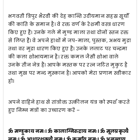
भगवती त्रिपुर भैरवी की देह कान्ति उदीयमान सहस्र सूर्यों
की कांति के समान है। वे रक्त वर्ण के रेशमी वस्त्र धारण
किए हुए हैं। उनके गले में मुण्ड माला तथा दोनों स्तन रक्त
से लिप्त हैं। वे अपने हाथों में जप-माला, पुस्तक, अभय मुद्रा
तथा वर मुद्रा धारण किए हुए हैं। उनके ललाट पर चन्द्रमा
की कला शोभायमान है। रक्त कमल जैसी शोभा वाले
उनके तीन नेत्र हैं। आपके मस्तक पर रत्न जटित मुकुट है
तथा मुख पर मन्द मुस्कान है। आपको मेरा प्रणाम स्वीकार
हो।
अपने दाहिने हाथ से तांत्रोक्त उत्कीलन यंत्र को स्पर्श करते
हुए निम्न मंत्रों का उच्चारण करें –
ॐ मण्डूकाय नमः। ॐ कालाग्निरुद्राय नमः। ॐ मूलप्रकृत्यै
नमः। ॐ आधारशक्त्यै नमः। ॐ कूर्माय नमः। ॐ अनन्ताय