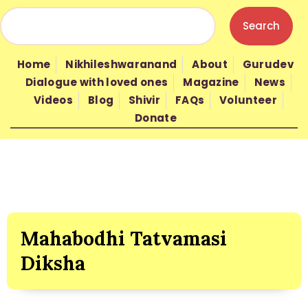
Home
Nikhileshwaranand
About
Gurudev
HOME
Dialogue with loved ones
Magazine
News
Videos
Blog
Shivir
FAQs
Volunteer
Donate
NIKHILESHWARANAND
ABOUT
Mahabodhi Tatvamasi
GURUDEV
Diksha
WISDOM