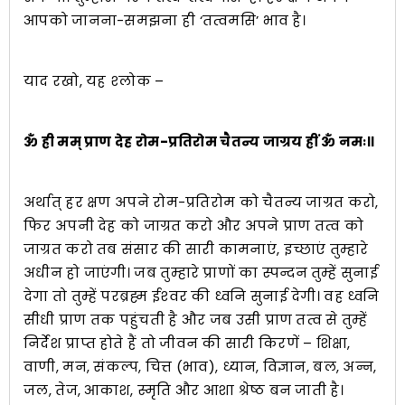
आपको जानना-समझना ही ‘तत्वमसि’ भाव है।
याद रखो, यह श्‍लोक –
ॐ ह्री मम् प्राण देह रोम-प्रतिरोम चैतन्य जाग्रय ह्रीं ॐ नमः॥
अर्थात् हर क्षण अपने रोम-प्रतिरोम को चैतन्य जाग्रत करो,
फिर अपनी देह को जाग्रत करो और अपने प्राण तत्व को
जाग्रत करो तब संसार की सारी कामनाएं, इच्छाएं तुम्हारे
अधीन हो जाएंगी। जब तुम्हारे प्राणों का स्पन्दन तुम्हें सुनाई
देगा तो तुम्हें परब्रह्म ईश्‍वर की ध्वनि सुनाई देगी। वह ध्वनि
सीधी प्राण तक पहुंचती है और जब उसी प्राण तत्व से तुम्हें
निर्देश प्राप्त होते हैं तो जीवन की सारी किरणें – शिक्षा,
वाणी, मन, संकल्प, चित्त (भाव), ध्यान, विज्ञान, बल, अन्न,
जल, तेज, आकाश, स्मृति और आशा श्रेष्ठ बन जाती है।