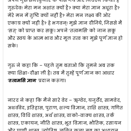
अपने गुरु सनत्कुमार के पास गये और निवेदन किया। हे
गुरुदेव! मेरा मन अशांत क्यों है? क्या मेरा ज्ञान अधूरा है?
मेरे मन में तुष्टि क्यों नहीं है? मेरा मन लक्ष्य की ओर
एकाग्र क्यों नही है? हे भगवन्! मुझे ज्ञान दीजिये, जिससे मैं
‘सत्’ को प्राप्त कर सकूं। अपने ‘तत्वमसि’ को जान सकूं
और स्वयं के आत्म भाव और मूल तत्व का मुझे पूर्ण ज्ञान हो
सके।
गुरु ने कहा कि – पहले तुम बताओ कि तुमने अब तक
क्या शिक्षा-दीक्षा ली है। तब मैं तुम्हें पूर्ण ज्ञान का आधार
‘
तत्वमसि ज्ञान
’ प्रदान करूंगा।
नारद ने कहा कि मैंने सारे वेद – ॠग्वेद, यजुर्वेद, सामवेद,
अथर्ववेद, इतिहास, पुराण, शल्य विज्ञान, राशि शास्त्र, गणित
शास्त्र, विधि शास्त्र, अर्थ शास्त्र, वाको-वाक्य शास्त्र, तर्क
शास्त्र, एकायन, नीति शास्त्र, भूत विज्ञान, भौतिक, रसायन
और प्राणी शास्त्र, ज्योतिष, ललित कला सब का अध्ययन