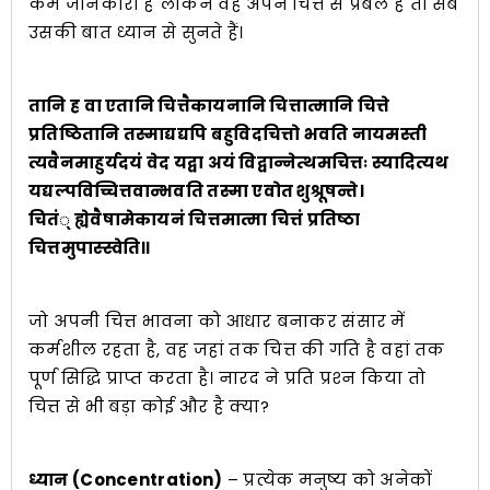
कम जानकारी है लेकिन वह अपने चित्त से प्रबल है तो सब
उसकी बात ध्यान से सुनते हैं।
तानि ह वा एतानि चित्तैकायनानि चित्तात्मानि चित्ते
प्रतिष्ठितानि तस्माद्यद्यपि बहुविदचित्तो भवति नायमस्ती
त्यवैनमाहुर्यदयं वेद यद्वा अयं विद्वान्नेत्थमचित्तः स्यादित्यथ
यद्यल्पविच्चित्तवान्भवति तस्मा एवोत शुश्रूषन्ते।
चितं् ह्येवैषामेकायनं चित्तमात्मा चित्तं प्रतिष्ठा
चित्तमुपास्स्वेति॥
जो अपनी चित्त भावना को आधार बनाकर संसार में
कर्मशील रहता है, वह जहां तक चित्त की गति है वहां तक
पूर्ण सिद्धि प्राप्त करता है। नारद ने प्रति प्रश्‍न किया तो
चित्त से भी बड़ा कोई और है क्या?
ध्यान (Concentration)
– प्रत्येक मनुष्य को अनेकों