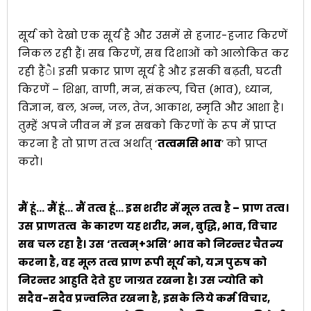
सूर्य को देखो एक सूर्य है और उसमें से हजार-हजार किरणें
निकल रही हैं। सब किरणें, सब दिशाओं को आलोकित कर
रही हैंै। इसी प्रकार प्राण सूर्य है और इसकी बढ़ती, घटती
किरणें – शिक्षा, वाणी, मन, संकल्प, चित्त (भाव), ध्यान,
विज्ञान, बल, अन्न, जल, तेज, आकाश, स्मृति और आशा है।
तुम्हें अपने जीवन में इन सबको किरणों के रूप में प्राप्त
करना है तो प्राण तत्व अर्थात् ‘
तत्वमसि भाव
’ को प्राप्त
करो।
मैं हूं… मैं हूं… मैं तत्व हूं… इस शरीर में मूल तत्व है – प्राण तत्व।
उस प्राणतत्व के कारण यह शरीर, मन, बुद्धि, भाव, विचार
सब चल रहा है। उस ‘तत्वम्+असि’ भाव को निरन्तर चैतन्य
करना है, वह मूल तत्व प्राण रूपी सूर्य को, यज्ञ पुरुष को
निरन्तर आहुति देते हुए जाग्रत रखना है। उस ज्योति को
सदैव-सदैव प्रज्वलित रखना है, इसके लिये कर्म विचार,