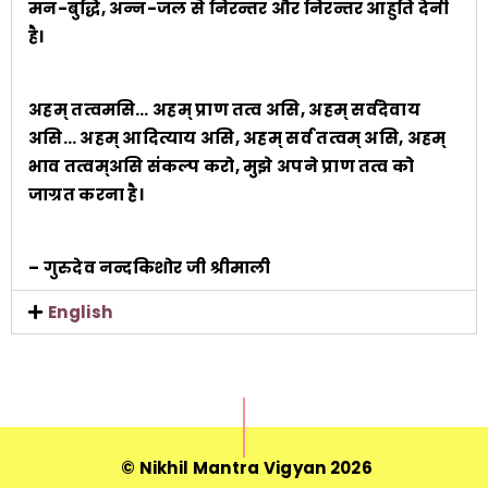
मन-बुद्धि, अन्न-जल से निरन्तर और निरन्तर आहुति देनी
है।
अहम् तत्वमसि… अहम् प्राण तत्व असि, अहम् सर्वदेवाय
असि… अहम् आदित्याय असि, अहम् सर्व तत्वम् असि, अहम्
भाव तत्वम्असि संकल्प करो, मुझे अपने प्राण तत्व को
जाग्रत करना है।
– गुरुदेव नन्दकिशोर जी श्रीमाली
English
© Nikhil Mantra Vigyan 2026