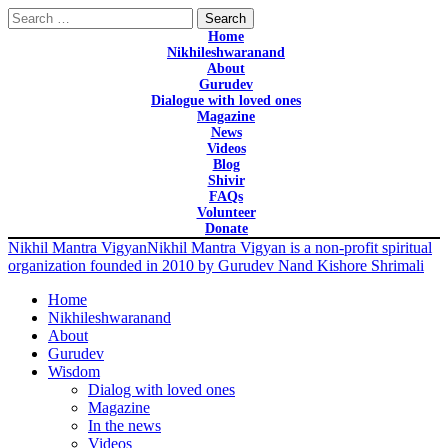
Search
for:
Home
Nikhileshwaranand
About
Gurudev
Dialogue with loved ones
Magazine
News
Videos
Blog
Shivir
FAQs
Volunteer
Donate
Nikhil Mantra Vigyan
Nikhil Mantra Vigyan is a non-profit spiritual
organization founded in 2010 by Gurudev Nand Kishore Shrimali
Home
Nikhileshwaranand
About
Gurudev
Wisdom
Dialog with loved ones
Magazine
In the news
Videos