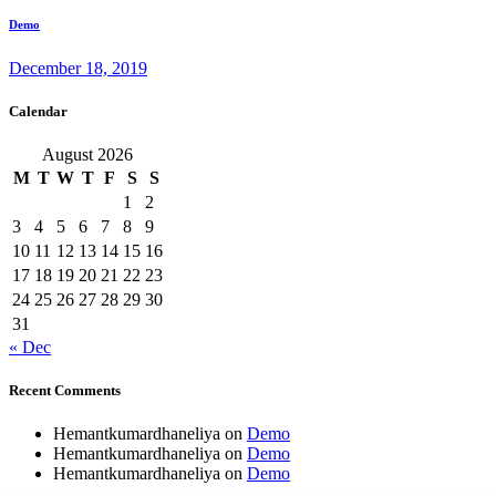
Demo
December 18, 2019
Calendar
August 2026
M
T
W
T
F
S
S
1
2
3
4
5
6
7
8
9
10
11
12
13
14
15
16
17
18
19
20
21
22
23
24
25
26
27
28
29
30
31
« Dec
Recent Comments
Hemantkumardhaneliya
on
Demo
Hemantkumardhaneliya
on
Demo
Hemantkumardhaneliya
on
Demo