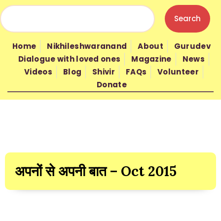
Home
Nikhileshwaranand
About
Gurudev
HOME
Dialogue with loved ones
Magazine
News
Videos
Blog
Shivir
FAQs
Volunteer
Donate
NIKHILESHWARANAND
ABOUT
अपनों से अपनी बात – Oct 2015
GURUDEV
WISDOM